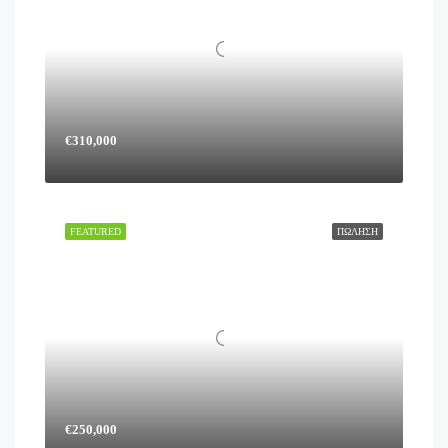
€310,000
FEATURED
ΠΏΛΗΣΗ
€250,000