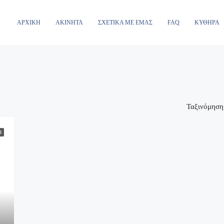
ΑΡΧΙΚΉ
ΑΚΊΝΗΤΑ
ΣΧΕΤΙΚΆ ΜΕ ΕΜΆΣ
FAQ
ΚΎΘΗΡΑ
Ταξινόμηση
Η