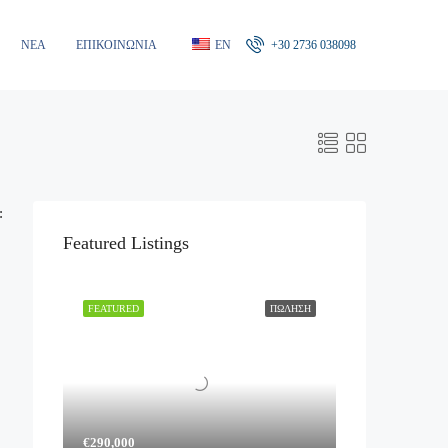
ΝΈΑ
ΕΠΙΚΟΙΝΩΝΊΑ
EN
+30 2736 038098
:
Featured Listings
FEATURED
ΠΏΛΗΣΗ
€290,000