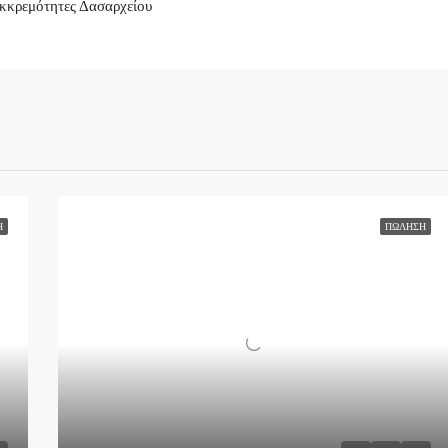
κκρεμότητες Δασαρχείου
Η
ΠΏΛΗΣΗ