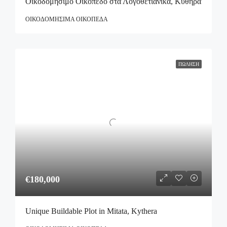
Οικοδομήσιμο Οικόπεδο στα Λογοθετιάνικα, Κύθηρα
ΟΙΚΟΔΟΜΉΣΙΜΑ ΟΙΚΌΠΕΔΑ
ΠΏΛΗΣΗ
€180,000
Unique Buildable Plot in Mitata, Kythera