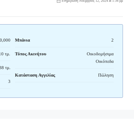
Ενημέρωση Νοέμβριος 12, 2024 at 1:54 μμ
0,000
Μπάνια
2
10 τμ.
Τύπος Ακινήτου
Οικοδομήσιμα
Οικόπεδα
38 τμ.
Κατάσταση Αγγελίας
Πώληση
3