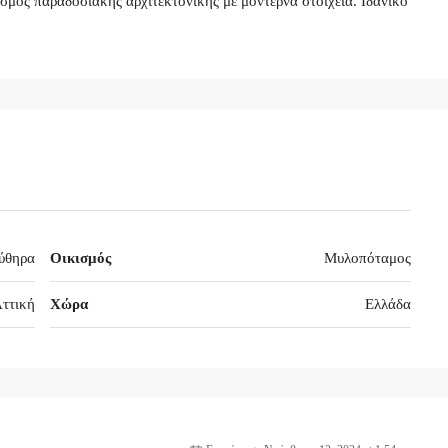
ασμός παραδοσιακής αρχιτεκτονικής με μοντέρνα στοιχεία. Ιδανικό
ύθηρα
Οικισμός
Μυλοπόταμος
ττική
Χώρα
Ελλάδα