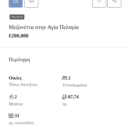
ΠΏΛΗΣΗ
Μεζονέττα στην Αγία Πελαγία
€200,000
Περίληψη
Οικίες
2
Τύπος Ακινήτου
Υπνοδωμάτια
2
87,74
Μπάνια
τμ.
33
τμ. οικοπέδου