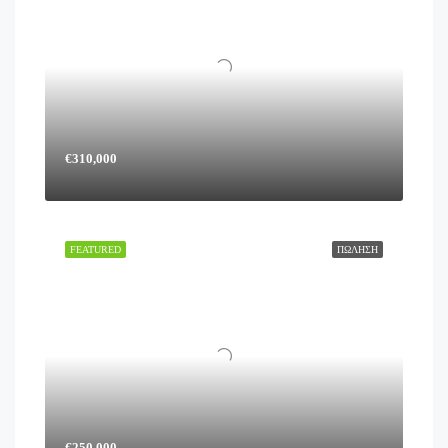
€310,000
FEATURED
ΠΏΛΗΣΗ
€250,000