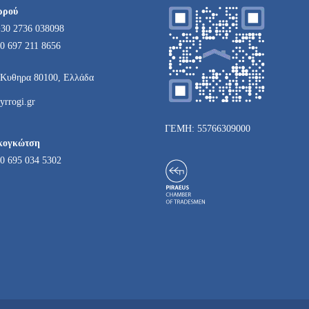
ρρού
+30 2736 038098
0 697 211 8656
Κυθηρα 80100, Ελλάδα
yrrogi.gr
ΓΕΜΗ: 55766309000
κογκώτση
0 695 034 5302