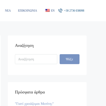
ΝΈΑ
ΕΠΙΚΟΙΝΩΝΊΑ
EN
+30 2736 038098
Αναζήτηση
Ψάξε
Πρόσφατα άρθρα
"Γιατί χρειάζομαι Μεσίτη;"